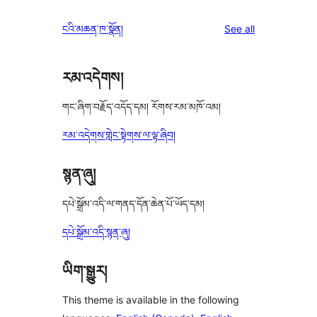
reviews
star
1-
reviews
ངའི་མཆན་ཁ་སྣོན།
See all
reviews
star
reviews
རམ་འདེགས།
གང་ཞིག་བརྗོད་འདོད་དམ། རོགས་རམ་མཁོ་འམ།
རམ་འདེགས་གླེང་སྟེགས་ལ་ལྟ་ཞིབ།
སྙན་ཞུ།
དཔེ་སྒྲོམ་འདི་ལ་གནད་དོན་ཆེན་པོ་ཡོད་དམ།
དཔེ་སྒྲོམ་འདི་སྙན་ཞུ།
ཡིག་སྒྱུར།
This theme is available in the following