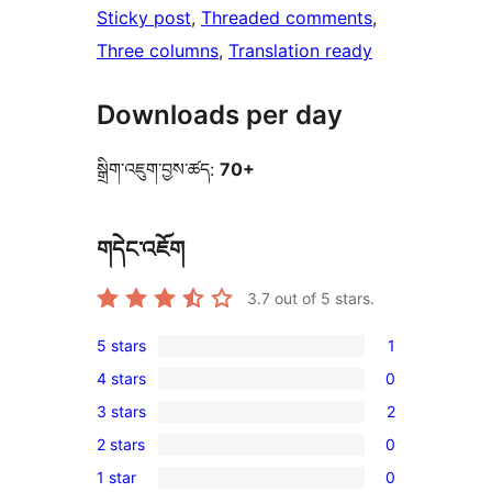
Sticky post
, 
Threaded comments
, 
Three columns
, 
Translation ready
Downloads per day
སྒྲིག་འཇུག་བྱས་ཚད:
70+
གདེང་འཇོག
3.7
out of 5 stars.
5 stars
1
1
4 stars
0
5-
0
3 stars
2
star
4-
2
review
2 stars
0
star
3-
0
reviews
1 star
0
star
2-
0