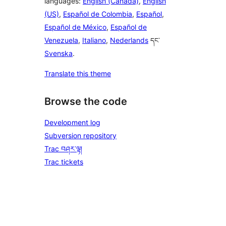
languages:
English (Canada)
,
English
(US)
,
Español de Colombia
,
Español
,
Español de México
,
Español de
Venezuela
,
Italiano
,
Nederlands
དང་
Svenska
.
Translate this theme
Browse the code
Development log
Subversion repository
Trac བཤར་ལྟ།
Trac tickets