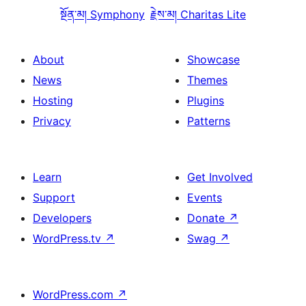
སྔོན་མ།
Symphony
རྗེས་མ།
Charitas Lite
About
Showcase
News
Themes
Hosting
Plugins
Privacy
Patterns
Learn
Get Involved
Support
Events
Developers
Donate
↗
WordPress.tv
↗
Swag
↗
WordPress.com
↗