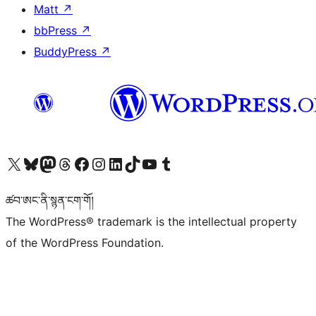
Matt
↗
bbPress
↗
BuddyPress
↗
Visit our X (formerly Twitter) account
Visit our Bluesky account
Visit our Mastodon account
Visit our Threads account
Visit our Facebook page
Visit our Instagram account
Visit our LinkedIn account
Visit our TikTok account
Visit our YouTube channel
Visit our Tumblr account
ཚབ་ཨང་ནི་སྙན་ངག་གོ།
The WordPress® trademark is the intellectual property
of the WordPress Foundation.