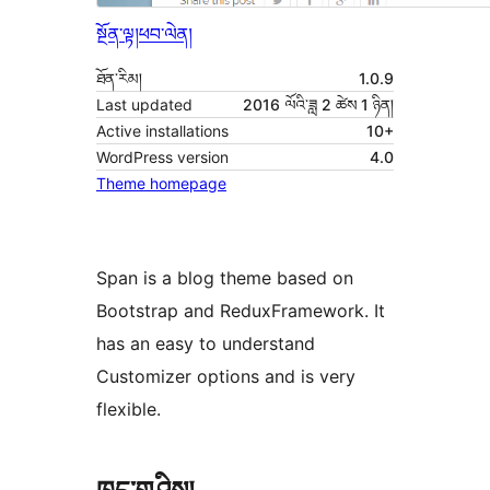
སྔོན་ལྟ།
ཕབ་ལེན།
ཐོན་རིམ།
1.0.9
Last updated
2016 ལོའི་ཟླ 2 ཚེས 1 ཉིན།
Active installations
10+
WordPress version
4.0
Theme homepage
Span is a blog theme based on
Bootstrap and ReduxFramework. It
has an easy to understand
Customizer options and is very
flexible.