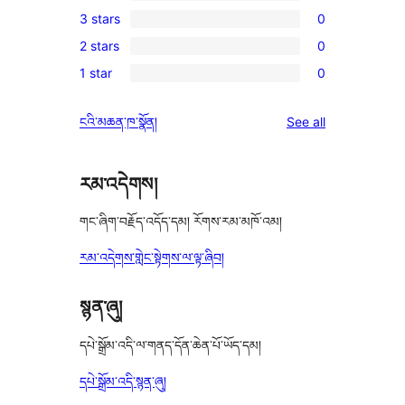
0
3 stars
0
star
4-
0
review
2 stars
0
star
3-
0
reviews
1 star
0
star
2-
0
reviews
star
1-
reviews
ངའི་མཆན་ཁ་སྣོན།
See all
reviews
star
reviews
རམ་འདེགས།
གང་ཞིག་བརྗོད་འདོད་དམ། རོགས་རམ་མཁོ་འམ།
རམ་འདེགས་གླེང་སྟེགས་ལ་ལྟ་ཞིབ།
སྙན་ཞུ།
དཔེ་སྒྲོམ་འདི་ལ་གནད་དོན་ཆེན་པོ་ཡོད་དམ།
དཔེ་སྒྲོམ་འདི་སྙན་ཞུ།