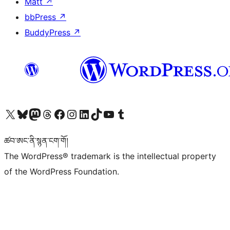
Matt
↗
bbPress
↗
BuddyPress
↗
Visit our X (formerly Twitter) account
Visit our Bluesky account
Visit our Mastodon account
Visit our Threads account
Visit our Facebook page
Visit our Instagram account
Visit our LinkedIn account
Visit our TikTok account
Visit our YouTube channel
Visit our Tumblr account
ཚབ་ཨང་ནི་སྙན་ངག་གོ།
The WordPress® trademark is the intellectual property
of the WordPress Foundation.