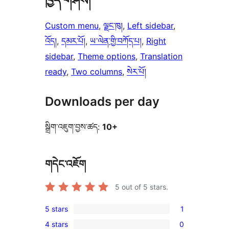
ཁྱད་གཤིས།
Custom menu
, 
ལྗང་ཁུ།
, 
Left sidebar
, 
འོད།
, 
དམར་པོ།
, 
ཡ་ལེན་གྱི་བཀོད་པ།
, 
Right
sidebar
, 
Theme options
, 
Translation
ready
, 
Two columns
, 
སེར་པོ།
Downloads per day
སྒྲིག་འཇུག་བྱས་ཚད:
10+
གདེང་འཇོག
5
out of 5 stars.
5 stars
1
1
4 stars
0
5-