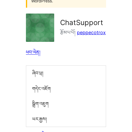
WordPress.
ChatSupport
རྩོམ་པ་པོ།
peppecotrox
ཕབ་ལེན།
ཞིབ་ཕྲ།
གདེང་འཇོག
སྒྲིག་འཇུག
ཡར་རྒྱས།