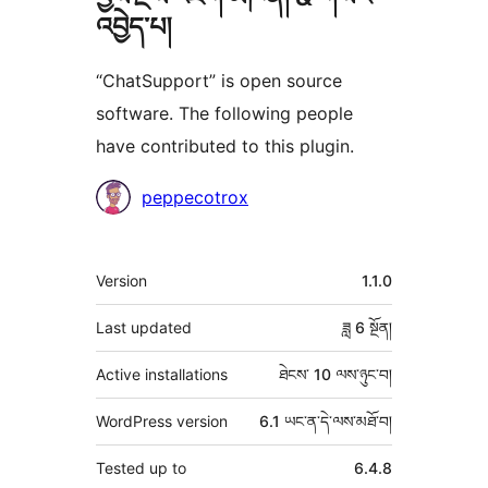
འབྱེད་པ།
“ChatSupport” is open source
software. The following people
have contributed to this plugin.
བྱས་
peppecotrox
རྗེས་
འཇོག་
ཟུར་
Version
1.1.0
མཁན།
བརྗོད།
Last updated
ཟླ 6
སྔོན།
Active installations
ཐེངས་ 10 ལས་ཉུང་བ།
WordPress version
6.1 ཡང་ན་དེ་ལས་མཐོ་བ།
Tested up to
6.4.8