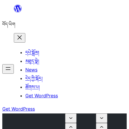
Skip
to
བོད་ཡིག
content
དཔེ་སྒྲོམ།
མཐུད་སྣེ།
News
ངེད་ཀྱི་སྐོར།
ཚོགས་པ།
Get WordPress
Get WordPress