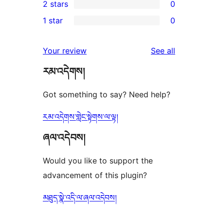
2 stars
0
review
star
3-
0
1 star
0
reviews
star
2-
0
reviews
star
1-
reviews
Your review
See all
reviews
star
རམ་འདེགས།
reviews
Got something to say? Need help?
རམ་འདེགས་གླེང་སྟེགས་ལ་ལྟ།
ཞལ་འདེབས།
Would you like to support the
advancement of this plugin?
མཐུད་སྣེ་འདི་ལ་ཞལ་འདེབས།