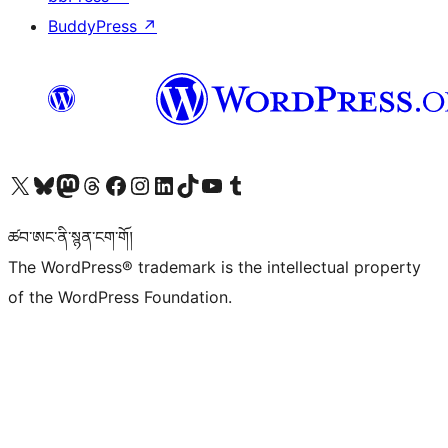
BuddyPress
↗
Visit our X (formerly Twitter) account
Visit our Bluesky account
Visit our Mastodon account
Visit our Threads account
Visit our Facebook page
Visit our Instagram account
Visit our LinkedIn account
Visit our TikTok account
Visit our YouTube channel
Visit our Tumblr account
ཚབ་ཨང་ནི་སྙན་ངག་གོ།
The WordPress® trademark is the intellectual property
of the WordPress Foundation.