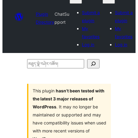
Submit a
Submit a
Plugin
ChatSu
plugin
plugin
Directory
pport
My
My
favorites
favorites
Log in
Log in
མཐུད་
སྣེ་
བཤེར་
འཚོལ།
This plugin
hasn’t been tested with
the latest 3 major releases of
WordPress
. It may no longer be
maintained or supported and may
have compatibility issues when used
with more recent versions of