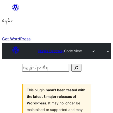
Skip
to
བོད་ཡིག
content
Get WordPress
Plugin Directory
Code View
མཐུད་
སྣེ་
བཤེར་
འཚོལ།
This plugin
hasn’t been tested with
the latest 3 major releases of
WordPress
. It may no longer be
maintained or supported and may