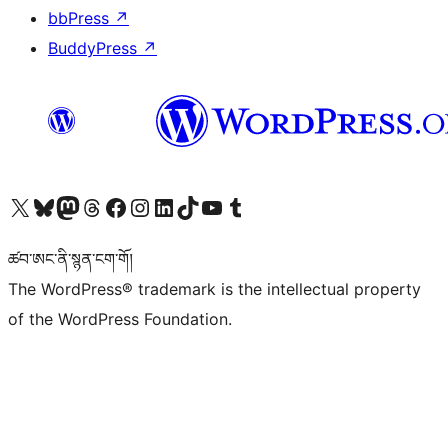
bbPress
↗
BuddyPress
↗
Visit our X (formerly Twitter) account
Visit our Bluesky account
Visit our Mastodon account
Visit our Threads account
Visit our Facebook page
Visit our Instagram account
Visit our LinkedIn account
Visit our TikTok account
Visit our YouTube channel
Visit our Tumblr account
ཚབ་ཨང་ནི་སྙན་ངག་གོ།
The WordPress® trademark is the intellectual property
of the WordPress Foundation.