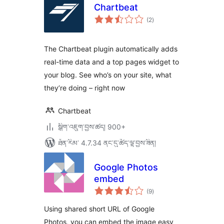
Chartbeat
གདེང་
(2
)
འཇོག་
ཆ་
ཚང་།
The Chartbeat plugin automatically adds
real-time data and a top pages widget to
your blog. See who’s on your site, what
they’re doing – right now
Chartbeat
སྒྲིག་འཇུག་བྱས་ཚད། 900+
ཐོན་རིམ་ 4.7.34 ནང་དུ་ཚོད་ལྟ་བྱས་ཟིན།
Google Photos
embed
གདེང་
(9
)
འཇོག་
ཆ་
ཚང་།
Using shared short URL of Google
Photos, you can embed the image easy