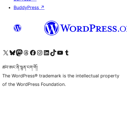
BuddyPress
↗
Visit our X (formerly Twitter) account
Visit our Bluesky account
Visit our Mastodon account
Visit our Threads account
Visit our Facebook page
Visit our Instagram account
Visit our LinkedIn account
Visit our TikTok account
Visit our YouTube channel
Visit our Tumblr account
ཚབ་ཨང་ནི་སྙན་ངག་གོ།
The WordPress® trademark is the intellectual property
of the WordPress Foundation.