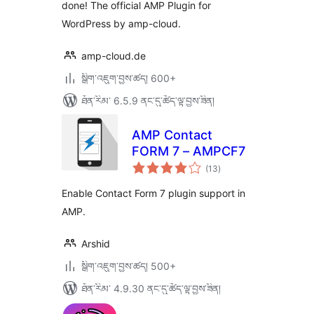
done! The official AMP Plugin for
WordPress by amp-cloud.
amp-cloud.de
སྒྲིག་འཇུག་བྱས་ཚད། 600+
ཐོན་རིམ་ 6.5.9 ནང་དུ་ཚོད་ལྟ་བྱས་ཟིན།
AMP Contact
FORM 7 – AMPCF7
གདེང་
(13
)
འཇོག་
ཆ་
ཚང་།
Enable Contact Form 7 plugin support in
AMP.
Arshid
སྒྲིག་འཇུག་བྱས་ཚད། 500+
ཐོན་རིམ་ 4.9.30 ནང་དུ་ཚོད་ལྟ་བྱས་ཟིན།