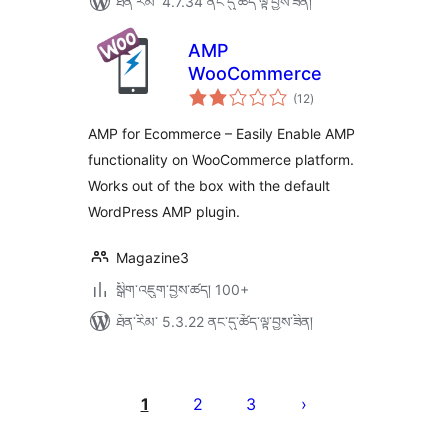
ཐོན་རིམ་ 4.7.34 ནང་དུ་ཚོད་ལྟ་བྱས་ཟིན།
AMP
WooCommerce
གདེང་
(12
)
འཇོག་
ཆ་
ཚང་།
AMP for Ecommerce – Easily Enable AMP
functionality on WooCommerce platform.
Works out of the box with the default
WordPress AMP plugin.
Magazine3
སྒྲིག་འཇུག་བྱས་ཚད། 100+
ཐོན་རིམ་ 5.3.22 ནང་དུ་ཚོད་ལྟ་བྱས་ཟིན།
Posts
pagination
1
2
3