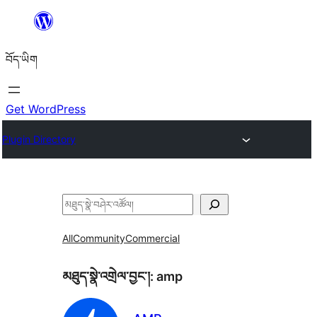
Skip
to
བོད་ཡིག
content
Get WordPress
Plugin Directory
བཤེར་
འཚོལ།
All
Community
Commercial
མཐུད་སྣེ་འགྲེལ་བྱང་།:
amp