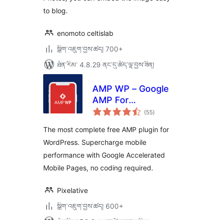
to blog.
enomoto celtislab
སྒྲིག་འཇུག་བྱས་ཚད། 700+
ཐོན་རིམ་ 4.8.29 ནང་དུ་ཚོད་ལྟ་བྱས་ཟིན།
AMP WP – Google
AMP For
གདེང་
WordPress
(55
)
འཇོག་
ཆ་
ཚང་།
The most complete free AMP plugin for
WordPress. Supercharge mobile
performance with Google Accelerated
Mobile Pages, no coding required.
Pixelative
སྒྲིག་འཇུག་བྱས་ཚད། 600+