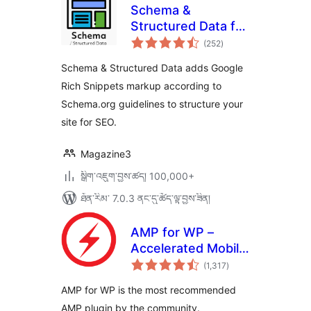
Schema &
Structured Data for
གདེང་
WP & AMP
(252
)
འཇོག་
ཆ་
ཚང་།
Schema & Structured Data adds Google
Rich Snippets markup according to
Schema.org guidelines to structure your
site for SEO.
Magazine3
སྒྲིག་འཇུག་བྱས་ཚད། 100,000+
ཐོན་རིམ་ 7.0.3 ནང་དུ་ཚོད་ལྟ་བྱས་ཟིན།
AMP for WP –
Accelerated Mobile
གདེང་
Pages
(1,317
)
འཇོག་
ཆ་
ཚང་།
AMP for WP is the most recommended
AMP plugin by the community.