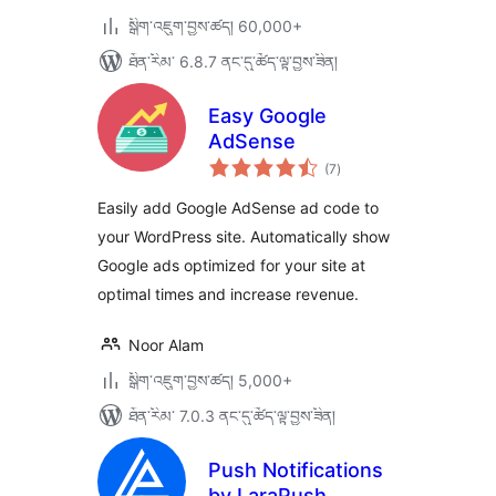
སྒྲིག་འཇུག་བྱས་ཚད། 60,000+
ཐོན་རིམ་ 6.8.7 ནང་དུ་ཚོད་ལྟ་བྱས་ཟིན།
Easy Google
AdSense
གདེང་
(7
)
འཇོག་
ཆ་
ཚང་།
Easily add Google AdSense ad code to
your WordPress site. Automatically show
Google ads optimized for your site at
optimal times and increase revenue.
Noor Alam
སྒྲིག་འཇུག་བྱས་ཚད། 5,000+
ཐོན་རིམ་ 7.0.3 ནང་དུ་ཚོད་ལྟ་བྱས་ཟིན།
Push Notifications
by LaraPush