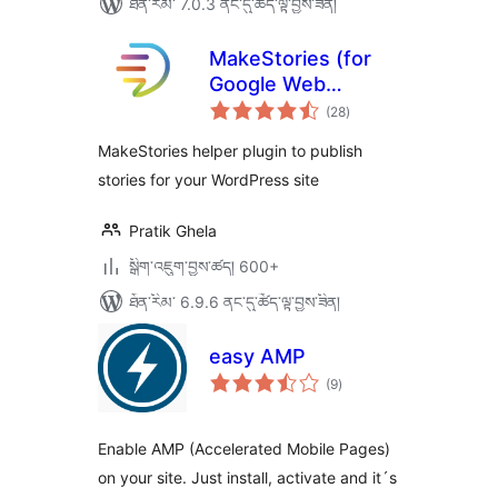
ཐོན་རིམ་ 7.0.3 ནང་དུ་ཚོད་ལྟ་བྱས་ཟིན།
MakeStories (for
Google Web
གདེང་
Stories)
(28
)
འཇོག་
ཆ་
ཚང་།
MakeStories helper plugin to publish
stories for your WordPress site
Pratik Ghela
སྒྲིག་འཇུག་བྱས་ཚད། 600+
ཐོན་རིམ་ 6.9.6 ནང་དུ་ཚོད་ལྟ་བྱས་ཟིན།
easy AMP
གདེང་
(9
)
འཇོག་
ཆ་
ཚང་།
Enable AMP (Accelerated Mobile Pages)
on your site. Just install, activate and it´s