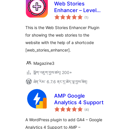
Web Stories
Enhancer – Level
གདེང་
Up Your Web
(1
)
འཇོག་
ཆ་
Stories
ཚང་།
This is the Web Stories Enhancer Plugin
for showing the web stories to the
website with the help of a shortcode
[web_stories_enhancer].
Magazine3
སྒྲིག་འཇུག་བྱས་ཚད། 200+
ཐོན་རིམ་ 6.7.6 ནང་དུ་ཚོད་ལྟ་བྱས་ཟིན།
AMP Google
Analytics 4 Support
གདེང་
(4
)
འཇོག་
ཆ་
ཚང་།
A WordPress plugin to add GA4 – Google
Analytics 4 Support to AMP –