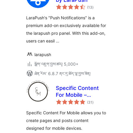
གདེང་
(13
)
འཇོག་
ཆ་
ཚང་།
LaraPush's "Push Notifications" is a
premium add-on exclusively available for
the larapush pro panel. With this add-on,
users can easil …
larapush
སྒྲིག་འཇུག་བྱས་ཚད། 5,000+
ཐོན་རིམ་ 6.8.7 ནང་དུ་ཚོད་ལྟ་བྱས་ཟིན།
Specific Content
For Mobile –
གདེང་
Customize the
(31
)
འཇོག་
ཆ་
mobile version
ཚང་།
Specific Content For Mobile allows you to
without
create pages and posts content
redirections
designed for mobile devices.