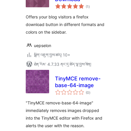
གདེང་
(1
)
འཇོག་
ཆ་
ཚང་།
Offers your blog visitors a firefox
download button in different formats and
colors on the sidebar.
uepselon
སྒྲིག་འཇུག་བྱས་ཚད། 10+
ཐོན་རིམ་ 4.7.33 ནང་དུ་ཚོད་ལྟ་བྱས་ཟིན།
TinyMCE remove-
base-64-image
གདེང་
(0
)
འཇོག་
ཆ་
ཚང་།
"TinyMCE remove-base-64-image"
immediately removes images dropped
into the TinyMCE editor with Firefox and
alerts the user with the reason.