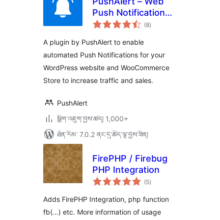
PushAlert – Web
Push Notifications
གདེང་
for WordPress and
(8
)
འཇོག་
ཆ་
WooCommerce
ཚང་།
A plugin by PushAlert to enable
automated Push Notifications for your
WordPress website and WooCommerce
Store to increase traffic and sales.
PushAlert
སྒྲིག་འཇུག་བྱས་ཚད། 1,000+
ཐོན་རིམ་ 7.0.2 ནང་དུ་ཚོད་ལྟ་བྱས་ཟིན།
FirePHP / Firebug
PHP Integration
གདེང་
(5
)
འཇོག་
ཆ་
ཚང་།
Adds FirePHP Integration, php function
fb(…) etc. More information of usage