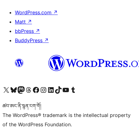
WordPress.com
↗
Matt
↗
bbPress
↗
BuddyPress
↗
Visit our X (formerly Twitter) account
Visit our Bluesky account
Visit our Mastodon account
Visit our Threads account
Visit our Facebook page
Visit our Instagram account
Visit our LinkedIn account
Visit our TikTok account
Visit our YouTube channel
Visit our Tumblr account
ཚབ་ཨང་ནི་སྙན་ངག་གོ།
The WordPress® trademark is the intellectual property
of the WordPress Foundation.