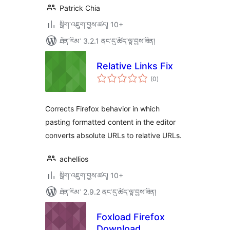
Patrick Chia
སྒྲིག་འཇུག་བྱས་ཚད། 10+
ཐོན་རིམ་ 3.2.1 ནང་དུ་ཚོད་ལྟ་བྱས་ཟིན།
Relative Links Fix
གདེང་
(0
)
འཇོག་
ཆ་
ཚང་།
Corrects Firefox behavior in which
pasting formatted content in the editor
converts absolute URLs to relative URLs.
achellios
སྒྲིག་འཇུག་བྱས་ཚད། 10+
ཐོན་རིམ་ 2.9.2 ནང་དུ་ཚོད་ལྟ་བྱས་ཟིན།
Foxload Firefox
Download