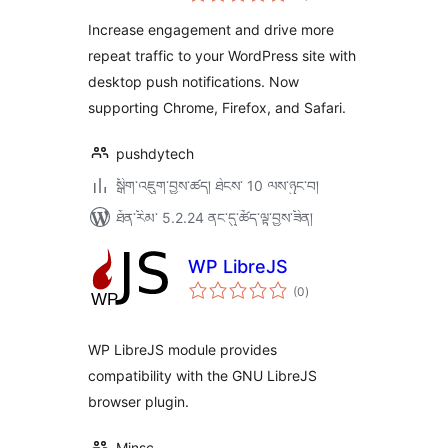
ཆ་
ཚང་།
Increase engagement and drive more
repeat traffic to your WordPress site with
desktop push notifications. Now
supporting Chrome, Firefox, and Safari.
pushdytech
སྒྲིག་འཇུག་བྱས་ཚད། ཐེངས་ 10 ལས་ཉུང་བ།
ཐོན་རིམ་ 5.2.24 ནང་དུ་ཚོད་ལྟ་བྱས་ཟིན།
WP LibreJS
གདེང་
(0
)
འཇོག་
ཆ་
ཚང་།
WP LibreJS module provides
compatibility with the GNU LibreJS
browser plugin.
Minsc