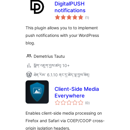
DigitalPUSH
notifications
གདེང་
(1
)
འཇོག་
ཆ་
ཚང་།
This plugin allows you to to implement
push notifications with your WordPress
blog.
Demetrius Tautu
སྒྲིག་འཇུག་བྱས་ཚད། 10+
ཐོན་རིམ་ 6.1.10 ནང་དུ་ཚོད་ལྟ་བྱས་ཟིན།
Client-Side Media
Everywhere
གདེང་
(0
)
འཇོག་
ཆ་
ཚང་།
Enables client-side media processing on
Firefox and Safari via COEP/COOP cross-
origin isolation headers.