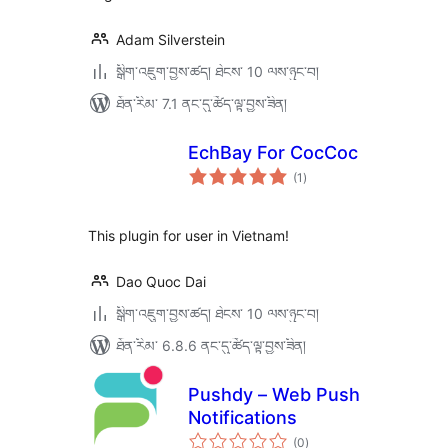
Adam Silverstein
སྒྲིག་འཇུག་བྱས་ཚད། ཐེངས་ 10 ལས་ཉུང་བ།
ཐོན་རིམ་ 7.1 ནང་དུ་ཚོད་ལྟ་བྱས་ཟིན།
EchBay For CocCoc
གདེང་
(1
)
འཇོག་
ཆ་
ཚང་།
This plugin for user in Vietnam!
Dao Quoc Dai
སྒྲིག་འཇུག་བྱས་ཚད། ཐེངས་ 10 ལས་ཉུང་བ།
ཐོན་རིམ་ 6.8.6 ནང་དུ་ཚོད་ལྟ་བྱས་ཟིན།
Pushdy – Web Push
Notifications
གདེང་
(0
)
འཇོག་