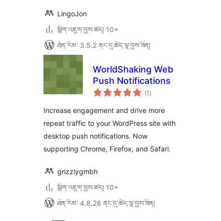
LingoJon
སྒྲིག་འཇུག་བྱས་ཚད། 10+
ཐོན་རིམ་ 3.5.2 ནང་དུ་ཚོད་ལྟ་བྱས་ཟིན།
WorldShaking Web
Push Notifications
གདེང་
(1
)
འཇོག་
ཆ་
ཚང་།
Increase engagement and drive more
repeat traffic to your WordPress site with
desktop push notifications. Now
supporting Chrome, Firefox, and Safari.
grizzlygmbh
སྒྲིག་འཇུག་བྱས་ཚད། 10+
ཐོན་རིམ་ 4.8.28 ནང་དུ་ཚོད་ལྟ་བྱས་ཟིན།