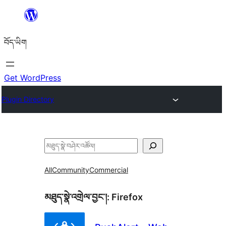
Skip
to
བོད་ཡིག
content
Get WordPress
Plugin Directory
བཤེར་
འཚོལ།
All
Community
Commercial
མཐུད་སྣེ་འགྲེལ་བྱང་།:
Firefox