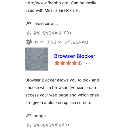
http://www.firephp.org. Can be easily
used with Mozilla Firefox's F …
evaldsurtans
སྒྲིག་འཇུག་བྱས་ཚད། 100+
ཐོན་རིམ་ 3.5.2 ནང་དུ་ཚོད་ལྟ་བྱས་ཟིན།
Browser Blocker
གདེང་
(7
)
འཇོག་
ཆ་
ཚང་།
Browser Blocker allows you to pick and
choose which browsers(versions) can
access your web page and which ones
are given a blocked splash screen.
bdoga
སྒྲིག་འཇུག་བྱས་ཚད། 60+