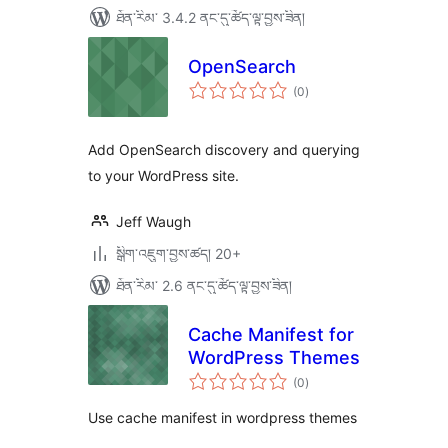
ཐོན་རིམ་ 3.4.2 ནང་དུ་ཚོད་ལྟ་བྱས་ཟིན།
OpenSearch
གདེང་
(0
)
འཇོག་
ཆ་
ཚང་།
Add OpenSearch discovery and querying
to your WordPress site.
Jeff Waugh
སྒྲིག་འཇུག་བྱས་ཚད། 20+
ཐོན་རིམ་ 2.6 ནང་དུ་ཚོད་ལྟ་བྱས་ཟིན།
Cache Manifest for
WordPress Themes
གདེང་
(0
)
འཇོག་
ཆ་
ཚང་།
Use cache manifest in wordpress themes