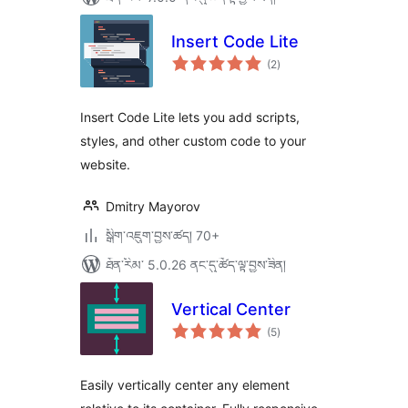
Insert Code Lite
གདེང་
(2
)
འཇོག་
ཆ་
ཚང་།
Insert Code Lite lets you add scripts,
styles, and other custom code to your
website.
Dmitry Mayorov
སྒྲིག་འཇུག་བྱས་ཚད། 70+
ཐོན་རིམ་ 5.0.26 ནང་དུ་ཚོད་ལྟ་བྱས་ཟིན།
Vertical Center
གདེང་
(5
)
འཇོག་
ཆ་
ཚང་།
Easily vertically center any element