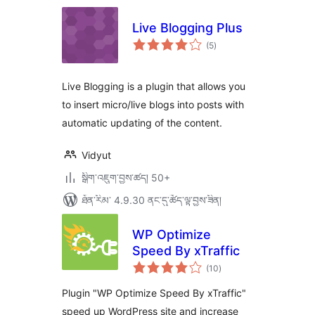
Live Blogging Plus
གདེང་
(5
)
འཇོག་
ཆ་
ཚང་།
Live Blogging is a plugin that allows you
to insert micro/live blogs into posts with
automatic updating of the content.
Vidyut
སྒྲིག་འཇུག་བྱས་ཚད། 50+
ཐོན་རིམ་ 4.9.30 ནང་དུ་ཚོད་ལྟ་བྱས་ཟིན།
WP Optimize
Speed By xTraffic
གདེང་
(10
)
འཇོག་
ཆ་
ཚང་།
Plugin "WP Optimize Speed By xTraffic"
speed up WordPress site and increase