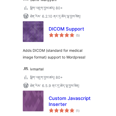
སྒྲིག་འཇུག་བྱས་ཚད། 80+
ཐོན་རིམ་ 6.2.10 ནང་དུ་ཚོད་ལྟ་བྱས་ཟིན།
DICOM Support
གདེང་
(5
)
འཇོག་
ཆ་
ཚང་།
Adds DICOM (standard for medical
image format) support to Wordpress!
ivmartel
སྒྲིག་འཇུག་བྱས་ཚད། 80+
ཐོན་རིམ་ 6.5.9 ནང་དུ་ཚོད་ལྟ་བྱས་ཟིན།
Custom Javascript
Inserter
གདེང་
(1
)
འཇོག་
ཆ་