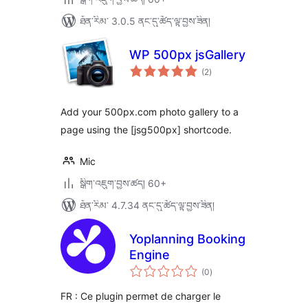
ཐོན་རིམ་ 3.0.5 ནང་དུ་ཚོད་ལྟ་བྱས་ཟིན།
WP 500px jsGallery
གདེང་
(2
)
འཇོག་
ཆ་
ཚང་།
Add your 500px.com photo gallery to a
page using the [jsg500px] shortcode.
Mic
སྒྲིག་འཇུག་བྱས་ཚད། 60+
ཐོན་རིམ་ 4.7.34 ནང་དུ་ཚོད་ལྟ་བྱས་ཟིན།
Yoplanning Booking
Engine
གདེང་
(0
)
འཇོག་
ཆ་
ཚང་།
FR : Ce plugin permet de charger le