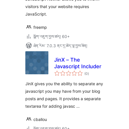
visitors that your website requires
JavaScript.
freemp
སྒྲིག་འཇུག་བྱས་ཚད། 60+
ཐོན་རིམ་ 7.0.3 ནང་དུ་ཚོད་ལྟ་བྱས་ཟིན།
JinX – The
Javascript Includer
གདེང་
(0
)
འཇོག་
ཆ་
ཚང་།
JinX gives you the ability to separate any
javascript you may have from your blog
posts and pages. It provides a separate
textarea for adding javasc …
cballou
སྒྲིག་འཇུག་བྱས་ཚད། 60+