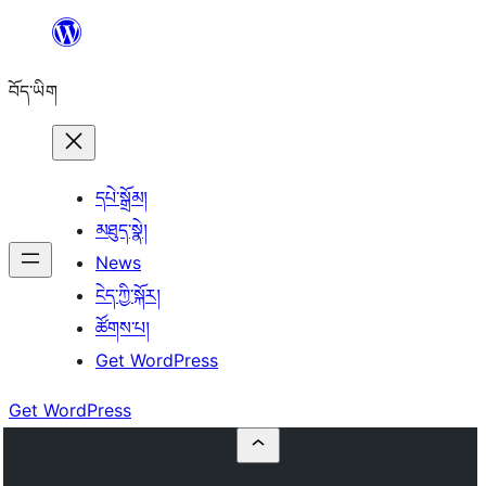
Skip
to
བོད་ཡིག
content
དཔེ་སྒྲོམ།
མཐུད་སྣེ།
News
ངེད་ཀྱི་སྐོར།
ཚོགས་པ།
Get WordPress
Get WordPress