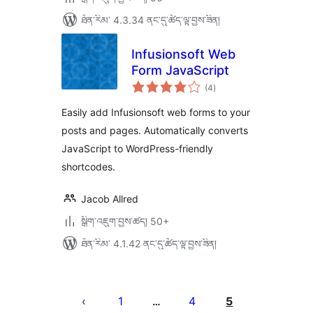
ཐོན་རིམ་ 4.3.34 ནང་དུ་ཚོད་ལྟ་བྱས་ཟིན།
Infusionsoft Web
Form JavaScript
གདེང་
(4
)
འཇོག་
ཆ་
ཚང་།
Easily add Infusionsoft web forms to your
posts and pages. Automatically converts
JavaScript to WordPress-friendly
shortcodes.
Jacob Allred
སྒྲིག་འཇུག་བྱས་ཚད། 50+
ཐོན་རིམ་ 4.1.42 ནང་དུ་ཚོད་ལྟ་བྱས་ཟིན།
Posts
pagination
1
4
5
…