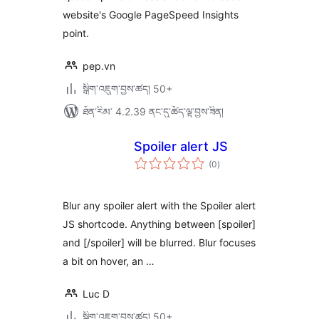
website's Google PageSpeed Insights
point.
pep.vn
སྒྲིག་འཇུག་བྱས་ཚད། 50+
ཐོན་རིམ་ 4.2.39 ནང་དུ་ཚོད་ལྟ་བྱས་ཟིན།
Spoiler alert JS
གདེང་
(0
)
འཇོག་
ཆ་
ཚང་།
Blur any spoiler alert with the Spoiler alert
JS shortcode. Anything between [spoiler]
and [/spoiler] will be blurred. Blur focuses
a bit on hover, an …
Luc D
སྒྲིག་འཇུག་བྱས་ཚད། 50+