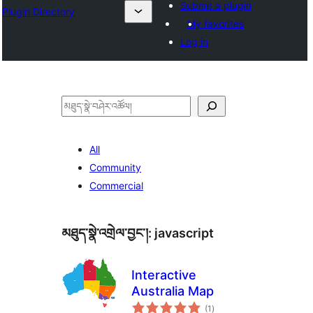
Submit a plugin
Plugin Directory
My favorites
Log in
བཤེར་
འཚོལ།
All
Community
Commercial
མཐུད་སྣེ་འགྲེལ་བྱང་།:
javascript
Interactive
Australia Map
གདེང་
(1
)
འཇོག་