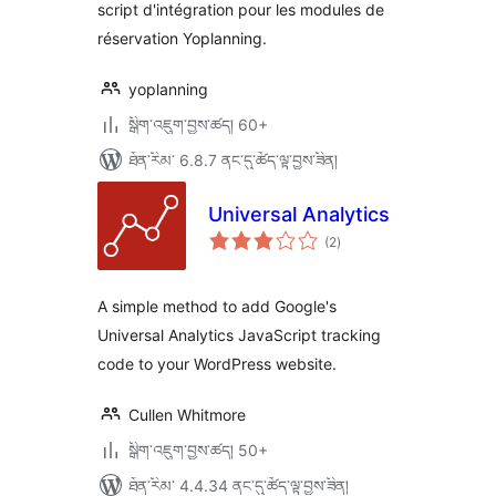
script d'intégration pour les modules de
réservation Yoplanning.
yoplanning
སྒྲིག་འཇུག་བྱས་ཚད། 60+
ཐོན་རིམ་ 6.8.7 ནང་དུ་ཚོད་ལྟ་བྱས་ཟིན།
Universal Analytics
གདེང་
(2
)
འཇོག་
ཆ་
ཚང་།
A simple method to add Google's
Universal Analytics JavaScript tracking
code to your WordPress website.
Cullen Whitmore
སྒྲིག་འཇུག་བྱས་ཚད། 50+
ཐོན་རིམ་ 4.4.34 ནང་དུ་ཚོད་ལྟ་བྱས་ཟིན།