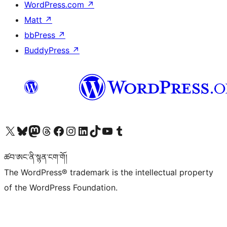
WordPress.com
↗
Matt
↗
bbPress
↗
BuddyPress
↗
Visit our X (formerly Twitter) account
Visit our Bluesky account
Visit our Mastodon account
Visit our Threads account
Visit our Facebook page
Visit our Instagram account
Visit our LinkedIn account
Visit our TikTok account
Visit our YouTube channel
Visit our Tumblr account
ཚབ་ཨང་ནི་སྙན་ངག་གོ།
The WordPress® trademark is the intellectual property
of the WordPress Foundation.