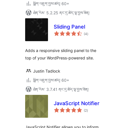
སྒྲིག་འཇུག་བྱས་ཚད། 60+
ཐོན་རིམ་ 5.2.25 ནང་དུ་ཚོད་ལྟ་བྱས་ཟིན།
Sliding Panel
གདེང་
(4
)
འཇོག་
ཆ་
ཚང་།
Adds a responsive sliding panel to the
top of your WordPress-powered site.
Justin Tadlock
སྒྲིག་འཇུག་བྱས་ཚད། 60+
ཐོན་རིམ་ 3.7.41 ནང་དུ་ཚོད་ལྟ་བྱས་ཟིན།
JavaScript Notifier
གདེང་
(2
)
འཇོག་
ཆ་
ཚང་།
JavaScript Notifier allows you to inform