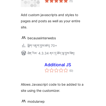
(1
)
འཇོག་
ཆ་
ཚང་།
Add custom javascripts and styles to
pages and posts as well as your entire
site.
becauseinterwebs
སྒྲིག་འཇུག་བྱས་ཚད། 70+
ཐོན་རིམ་ 4.3.34 ནང་དུ་ཚོད་ལྟ་བྱས་ཟིན།
Additional JS
གདེང་
(0
)
འཇོག་
ཆ་
ཚང་།
Allows Javascript code to be added to a
site using the customizer.
modularwp