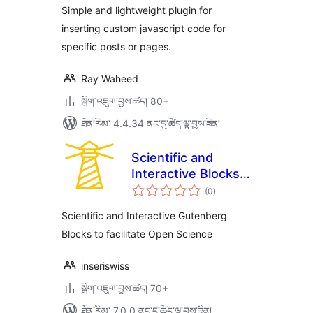
ཚང་།
Simple and lightweight plugin for
inserting custom javascript code for
specific posts or pages.
Ray Waheed
སྒྲིག་འཇུག་བྱས་ཚད། 80+
ཐོན་རིམ་ 4.4.34 ནང་དུ་ཚོད་ལྟ་བྱས་ཟིན།
Scientific and
Interactive Blocks –
གདེང་
inseri core
(0
)
འཇོག་
ཆ་
ཚང་།
Scientific and Interactive Gutenberg
Blocks to facilitate Open Science
inseriswiss
སྒྲིག་འཇུག་བྱས་ཚད། 70+
ཐོན་རིམ་ 7.0.0 ནང་དུ་ཚོད་ལྟ་བྱས་ཟིན།