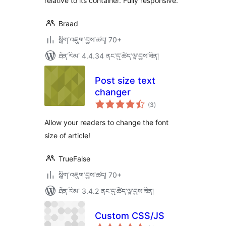
relative to its container. Fully responsive.
Braad
སྒྲིག་འཇུག་བྱས་ཚད། 70+
ཐོན་རིམ་ 4.4.34 ནང་དུ་ཚོད་ལྟ་བྱས་ཟིན།
Post size text
changer
གདེང་
(3
)
འཇོག་
ཆ་
ཚང་།
Allow your readers to change the font
size of article!
TrueFalse
སྒྲིག་འཇུག་བྱས་ཚད། 70+
ཐོན་རིམ་ 3.4.2 ནང་དུ་ཚོད་ལྟ་བྱས་ཟིན།
Custom CSS/JS
གདེང་